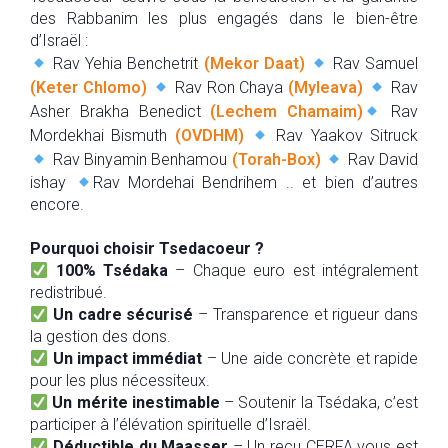
des Rabbanim les plus engagés dans le bien-être
d’Israël :
Rav Yehia Benchetrit
(Mekor Daat)
Rav Samuel
(Keter Chlomo)
Rav Ron Chaya
(Myleava)
Rav
Asher Brakha Benedict
(Lechem Chamaim)
Rav
Mordekhai Bismuth
(OVDHM)
Rav Yaakov Sitruck
Rav Binyamin Benhamou
(Torah-Box)
Rav David
ishay
Rav Mordehai Bendrihem .. et bien d’autres
encore.
Pourquoi choisir Tsedacoeur ?
100% Tsédaka
– Chaque euro est intégralement
redistribué.
Un cadre sécurisé
– Transparence et rigueur dans
la gestion des dons.
Un impact immédiat
– Une aide concrète et rapide
pour les plus nécessiteux.
Un mérite inestimable
– Soutenir la Tsédaka, c’est
participer à l’élévation spirituelle d’Israël.
Déductible du Maasser
– Un reçu CERFA vous est